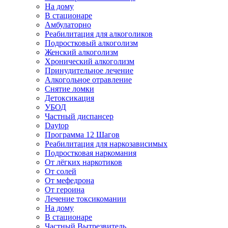
На дому
В стационаре
Амбулаторно
Реабилитация для алкоголиков
Подростковый алкоголизм
Женский алкоголизм
Хронический алкоголизм
Принудительное лечение
Алкогольное отравление
Снятие ломки
Детоксикация
УБОД
Частный диспансер
Daytop
Программа 12 Шагов
Реабилитация для наркозависимых
Подростковая наркомания
От лёгких наркотиков
От солей
От мефедрона
От героина
Лечение токсикомании
На дому
В стационаре
Частный Вытрезвитель