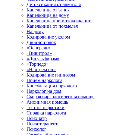
Детоксикация от алкоголя
Капельница от запоя
Капельница на дому
Капельница при интоксикации
Капельница от похмелья
На дому
Кодирование уколом
Двойной блок
«Эспераль»
«Вивитрол»
«Дисульфирам»
«Торпедо»
«Налтрексон»
Кодирование гипнозом
Приём нарколога
Консультация нарколога
Нарколог на дом
Скорая наркологическая помощь
Анонимная помощь
Тест на наркотики
Справка нарколога
Психиатр
Психотерапевт
Психолог
Семейный психолог