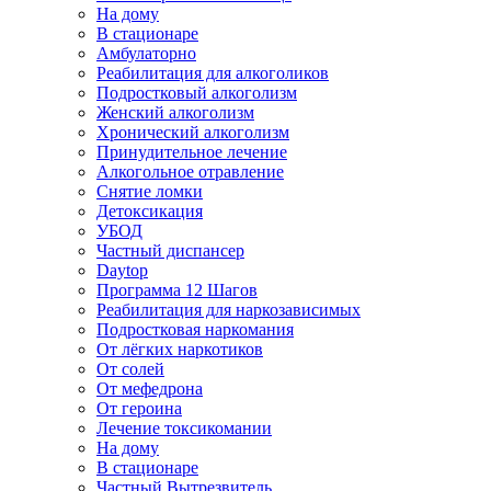
На дому
В стационаре
Амбулаторно
Реабилитация для алкоголиков
Подростковый алкоголизм
Женский алкоголизм
Хронический алкоголизм
Принудительное лечение
Алкогольное отравление
Снятие ломки
Детоксикация
УБОД
Частный диспансер
Daytop
Программа 12 Шагов
Реабилитация для наркозависимых
Подростковая наркомания
От лёгких наркотиков
От солей
От мефедрона
От героина
Лечение токсикомании
На дому
В стационаре
Частный Вытрезвитель