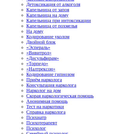
Детоксикация от алкоголя
Капельница от запоя
Капельница на дому
Капельница при интоксикации
Капельница от похмелья
На дому
Кодирование уколом
Двойной блок
«Эспераль»
«Вивитрол»
«Дисульфирам»
«Торпедо»
«Налтрексон»
Кодирование гипнозом
Приём нарколога
Консультация нарколога
Нарколог на дом
Скорая наркологическая помощь
Анонимная помощь
Тест на наркотики
Справка нарколога
Психиатр
Психотерапевт
Психолог
Семейный психолог