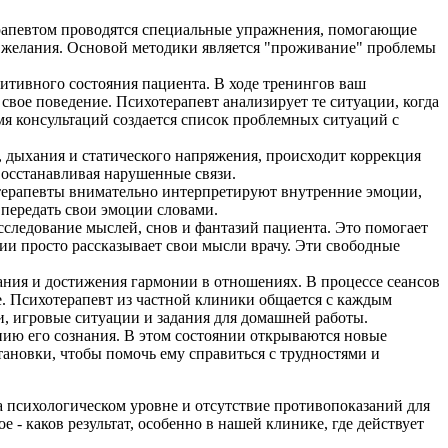
ерапевтом проводятся специальные упражнения, помогающие
 и желания. Основой методики является "проживание" проблемы
итивного состояния пациента. В ходе тренингов ваш
свое поведение. Психотерапевт анализирует те ситуации, когда
мя консультаций создается список проблемных ситуаций с
 дыхания и статического напряжения, происходит коррекция
осстанавливая нарушенные связи.
хотерапевты внимательно интерпретируют внутренние эмоции,
 передать свои эмоции словами.
сследование мыслей, снов и фантазий пациента. Это помогает
и просто рассказывает свои мысли врачу. Эти свободные
ания и достижения гармонии в отношениях. В процессе сеансов
. Психотерапевт из частной клиники общается с каждым
и, игровые ситуации и задания для домашней работы.
ению его сознания. В этом состоянии открываются новые
тановки, чтобы помочь ему справиться с трудностями и
 психологическом уровне и отсутствие противопоказаний для
 - каков результат, особенно в нашей клинике, где действует