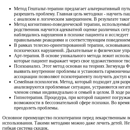
Метод Гештальт-терапии предлагает альтернативный пу
разрешить проблему. Главная цель методики - научить п
с анализом и логическим завершением. В результате так
Метод когнитивно-поведенческой терапии, используемый
родственник научится адекватной оценке различных ситуа
наблюдались нарушения в психике пациента и исследует 
правильными реакциями и соответствующим поведением
В рамках телесно-ориентированной терапии, основывающ
психических нарушений. Дыхательные и физические упра
Арт-терапия. В основе уникального метода лежит исполь
которые пациент выражает через свое художественное тв
Психоанализ. Этот метод основан на теориях Зигмунда Ф
выявить внутренние проблемы и установить гармоничные
ассоциации позволяют психотерапевту получить доступ 
Семейная психология. Метод, который подходит для раз
анализируются проблемные ситуации, устраняются негат
членом семьи индивидуально и семьей в целом. В ходе р
Гипнотерапия. Процедура, при которой пациент погружае
возможности в бессознательной сфере психики. Во время
преодолеть проблемы.
Основное преимущество психотерапии перед лекарственным леч
использования. Такими методами можно даже лечить детей. Не в
гибкая система скидок.