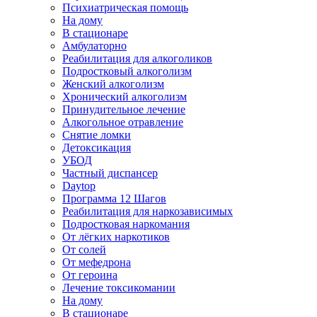
Психиатрическая помощь
На дому
В стационаре
Амбулаторно
Реабилитация для алкоголиков
Подростковый алкоголизм
Женский алкоголизм
Хронический алкоголизм
Принудительное лечение
Алкогольное отравление
Снятие ломки
Детоксикация
УБОД
Частный диспансер
Daytop
Программа 12 Шагов
Реабилитация для наркозависимых
Подростковая наркомания
От лёгких наркотиков
От солей
От мефедрона
От героина
Лечение токсикомании
На дому
В стационаре