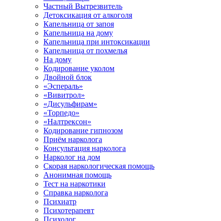
Частный Вытрезвитель
Детоксикация от алкоголя
Капельница от запоя
Капельница на дому
Капельница при интоксикации
Капельница от похмелья
На дому
Кодирование уколом
Двойной блок
«Эспераль»
«Вивитрол»
«Дисульфирам»
«Торпедо»
«Налтрексон»
Кодирование гипнозом
Приём нарколога
Консультация нарколога
Нарколог на дом
Скорая наркологическая помощь
Анонимная помощь
Тест на наркотики
Справка нарколога
Психиатр
Психотерапевт
Психолог