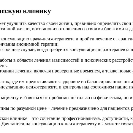
ческую клинику
ет улучшить качество своей жизни, правильно определить свои
ктивной жизни, восстановит отношения со своими близкими и д
 консультацию врача-психотерапевта и пройти лечение с гаран
ончания анонимной терапии;
 срочные случаи, когда требуется консультация психотерапевта н
аботы в области лечения зависимостей и психических расстройс
ень.
дики лечения, включая проверенные временем, а также новые 
атах, где им предоставляются здоровое и сбалансированное пит
нсультацию психотерапевта и контроль над состоянием пациента
ациенту избавиться от проблемы не только на физическом, но и
упны по разумной цене – лечение предназначено для пациентов 
ской клинике – это сочетание профессионализма, доступности, 
Для записи на консультацию к психотерапевту вы можете связат