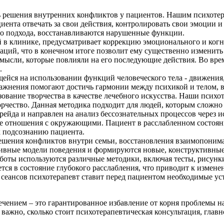
ть решения внутренних конфликтов у пациентов. Нашим психот
ациента отвечать за свои действия, контролировать свои эмоции
ого подхода, восстанавливаются нарушенные функции.
 в клинике, предусматривает коррекцию эмоционального и когн
ций, что в конечном итоге позволит ему существенно изменить 
мысли, которые повлияли на его последующие действия. Во вре
.
ейся на использовании функций человеческого тела - движения,
жнения помогают достичь гармонии между психикой и телом, в
зование творчества в качестве лечебного искусства. Наши пси
орчество. Данная методика подходит для людей, которым сложно
рейда и направлен на анализ бессознательных процессов через и
 отношения с окружающими. Пациент в расслабленном состояни
к подсознанию пациента.
решения конфликтов внутри семьи, восстановления взаимопоним
ивные модели поведения и формируются новые, конструктивные
аботы используются различные методики, включая тесты, рисунк
тся в состояние глубокого расслабления, что приводит к измен
 сеансов психотерапевт ставит перед пациентом необходимые ус
ением – это гарантированное избавление от корня проблемы на
ажно, сколько стоит психотерапевтическая консультация, главное