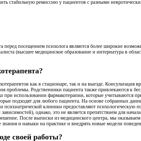
ить стабильную ремиссию у пациентов с разными невротически
 перед посещением психолога являются более широкие возможно
алиста (высшее медицинское образование и интернатура в обла
хотерапевта?
терапевтов как в стационаре, так и на выезде. Консультация вра
орня проблемы. Родственники пациента также привлекаются к б
о при использовании фармакотерапии, которые учитываются при
торые подходят для любого пациента. На основе собранных дан
чи психиатрической клиники предоставляют психологическую п
 зависимостей), однако, это не является препятствием для нач
 решение. После выписки из медицинского центра, мы оказывае
е знания и навыки на практике и внедрять новые модели поведе
оде своей работы?