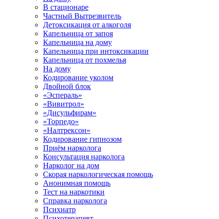
В стационаре
Частный Вытрезвитель
Детоксикация от алкоголя
Капельница от запоя
Капельница на дому
Капельница при интоксикации
Капельница от похмелья
На дому
Кодирование уколом
Двойной блок
«Эспераль»
«Вивитрол»
«Дисульфирам»
«Торпедо»
«Налтрексон»
Кодирование гипнозом
Приём нарколога
Консультация нарколога
Нарколог на дом
Скорая наркологическая помощь
Анонимная помощь
Тест на наркотики
Справка нарколога
Психиатр
Психотерапевт