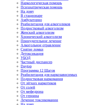
Наркологическая помощь
Психиатрическая помощь
На дому
В стационаре
Амбулаторно
Реабилитация для алкоголиков
Подростковый алкоголизм
Женский алкоголизм
Хронический алкоголизм
Принудительное лечение
Алкогольное отравление
Снятие ломки
Детоксикация
УБОД
Частный диспансер
Daytop
Программа 12 Шагов
Реабилитация для наркозависимых
Подростковая наркомания
От лёгких наркотиков
От солей
От мефедрона
От героина
Лечение токсикомании
На дому