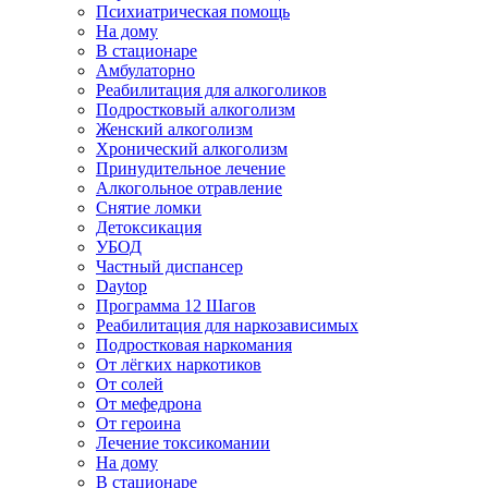
Психиатрическая помощь
На дому
В стационаре
Амбулаторно
Реабилитация для алкоголиков
Подростковый алкоголизм
Женский алкоголизм
Хронический алкоголизм
Принудительное лечение
Алкогольное отравление
Снятие ломки
Детоксикация
УБОД
Частный диспансер
Daytop
Программа 12 Шагов
Реабилитация для наркозависимых
Подростковая наркомания
От лёгких наркотиков
От солей
От мефедрона
От героина
Лечение токсикомании
На дому
В стационаре