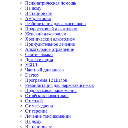
Психиатрическая помощь
На дому
В стационаре
Амбулаторно
Реабилитация для алкоголиков
Подростковый алкоголизм
Женский алкоголизм
Хронический алкоголизм
Принудительное лечение
Алкогольное отравление
Снятие ломки
Детоксикация
УБОД
Частный диспансер
Daytop
Программа 12 Шагов
Реабилитация для наркозависимых
Подростковая наркомания
От лёгких наркотиков
От солей
От мефедрона
От героина
Лечение токсикомании
На дому
В стационаре