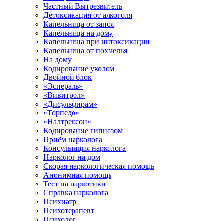
Частный Вытрезвитель
Детоксикация от алкоголя
Капельница от запоя
Капельница на дому
Капельница при интоксикации
Капельница от похмелья
На дому
Кодирование уколом
Двойной блок
«Эспераль»
«Вивитрол»
«Дисульфирам»
«Торпедо»
«Налтрексон»
Кодирование гипнозом
Приём нарколога
Консультация нарколога
Нарколог на дом
Скорая наркологическая помощь
Анонимная помощь
Тест на наркотики
Справка нарколога
Психиатр
Психотерапевт
Психолог