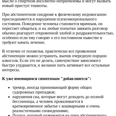
мысли о спиртном абсолютно неприемлемы и могут вызвать
новый приступ тошноты.
При абстинентном синдроме к физическому недомоганию
присоединяются и нарушения психоэмоционального
состояния. Поведение человека становится мрачным, он
перестает общаться, и на любые попытки завязать разговор
обычно реагирует откровенной злобой и раздражительностью,
особенно если ему говорят о его постоянном пьянстве и
требуют начать лечение.
В отличие от похмелья, практически все проявления
абстиненции можно устранить, выпив очередную порцию
алкоголя. Если это не делать, самочувствие зависимого
быстро ухудшается, и желание пить затмевает все остальные
интересы.
К уже имеющимся симптомам "добавляются":
тремор, иногда принимающий форму общих
судорожных припадков;
нарушения сна, которые могут доходить до полной
бессонницы, а человек проваливается в
кратковременное забытье с кошмарными и очень
реалистичными сновидениями;
Психоз, который развивается на пике абстинентного