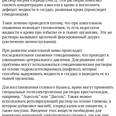
раствор натрия хлорида (NaCl). Эти растворы помогают
снизить концентрацию алкоголя в крови и восполнить
дефицит жидкости в сосудах, разжижая кровь (происходит
гемодилюция).
Такое лечение проводится потому, что при алкогольном
опьянении возникает гиповолемия, то есть недостаток
жидкости в крови при избытке ее в тканях организма. Эти же
растворы вызывают щелочной форсированный диурез
(увеличение мочеиспускания).
При развитии алкогольной комы происходит
последовательное снижение гемодинамики, что приводит к
уменьшению артериального давления. Для решения этой
проблемы могут использоваться гемодинамические растворы
на основе гидроксиэтилкрахмала (инфукол), которые
способны задерживать жидкость в сосудах и выводить ее из
тканей организма.
Для восстановления солевого баланса, врачи могут применять
специальные полиэлектролитные растворы кристаллоидов,
например, "Ацесоль" или "Дисоль". Также можно
использовать реполяризующий раствор на основе глюкозы, в
котором добавляют магний, хлорид калия или панангин, а
также инсулин. Введение этих веществ необходимо для
коррекции нарушений электролитного баланса, так как при