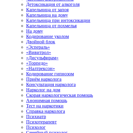
Детоксикация от алкоголя
Капельница от запоя
Капельница на дому
Капельница при интоксикации
Капельница от похмелья
На дому
Кодирование уколом
Двойной блок
«Эспераль»
«Вивитрол»
«Дисульфирам»
«Торпедо»
«Налтрексон»
Кодирование гипнозом
Приём нарколога
Консультация нарколога
Нарколог на дом
Скорая наркологическая помощь
Анонимная помощь
Тест на наркотики
Справка нарколога
Психиатр
Психотерапевт
Психолог
Семейный психолог