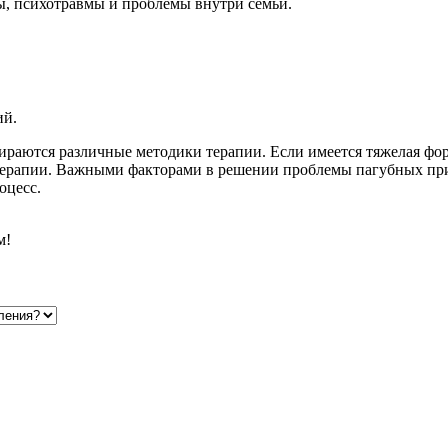
сы, психотравмы и проблемы внутри семьи.
ий.
бираются различные методики терапии. Если имеется тяжелая фор
терапии. Важными факторами в решении проблемы пагубных при
оцесс.
м!