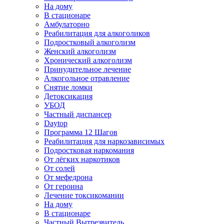
На дому
В стационаре
Амбулаторно
Реабилитация для алкоголиков
Подростковый алкоголизм
Женский алкоголизм
Хронический алкоголизм
Принудительное лечение
Алкогольное отравление
Снятие ломки
Детоксикация
УБОД
Частный диспансер
Daytop
Программа 12 Шагов
Реабилитация для наркозависимых
Подростковая наркомания
От лёгких наркотиков
От солей
От мефедрона
От героина
Лечение токсикомании
На дому
В стационаре
Частный Вытрезвитель